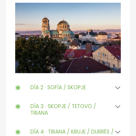
DÍA 2 · SOFÍA / SKOPJE
DÍA 3 · SKOPJE / TETOVO /
TIRANA
DÍA 4 · TIRANA / KRUJE / DURRËS /