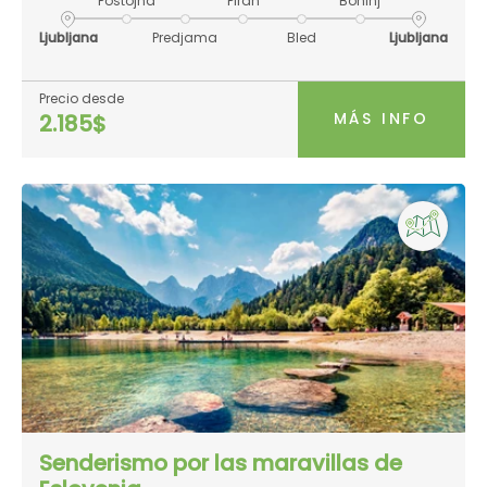
Postojna
Piran
Bohinj
Ljubljana
Predjama
Bled
Ljubljana
Precio desde
MÁS INFO
2.185$
Senderismo por las maravillas de