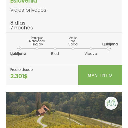
Eslovenia
Viajes privados
8 días
7 noches
Parque
Valle
Nacional
de
Triglav
Soca
Ljubljana
Ljubljana
Bled
Vipava
Precio desde
MÁS INFO
2.301$