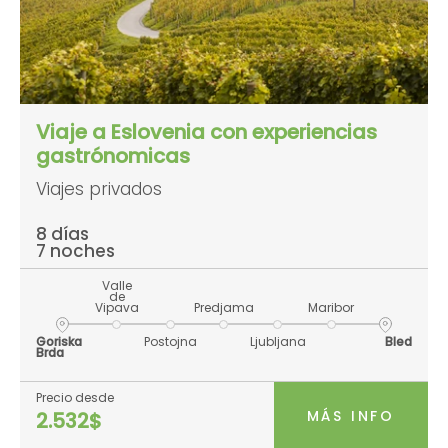
Viaje a Eslovenia con experiencias
gastrónomicas
Viajes privados
8 días
7 noches
Valle
de
Vipava
Predjama
Maribor
Goriska
Postojna
Ljubljana
Bled
Brda
Precio desde
MÁS INFO
2.532$