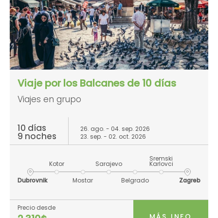
Viaje por los Balcanes de 10 días
Viajes en grupo
10 días
26. ago. - 04. sep. 2026
9 noches
23. sep. - 02. oct. 2026
Sremski
Kotor
Sarajevo
Karlovci
Dubrovnik
Mostar
Belgrado
Zagreb
Precio desde
MÁS INFO