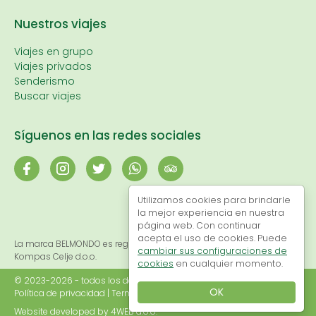
Nuestros viajes
Viajes en grupo
Viajes privados
Senderismo
Buscar viajes
Síguenos en las redes sociales
Utilizamos cookies para brindarle
la mejor experiencia en nuestra
página web. Con continuar
acepta el uso de cookies. Puede
La marca BELMONDO es registrada y propiedad exclusiva de
cambiar sus configuraciones de
Kompas Celje d.o.o.
cookies
en cualquier momento.
© 2023-2026 - todos los derechos reservados
OK
Política de privacidad
|
Terminos y condiciones
|
Cookies
Website developed by
4WEB d.o.o.