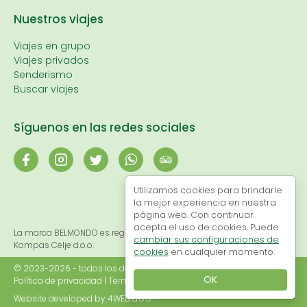
Nuestros viajes
Viajes en grupo
Viajes privados
Senderismo
Buscar viajes
Síguenos en las redes sociales
Utilizamos cookies para brindarle
la mejor experiencia en nuestra
página web. Con continuar
acepta el uso de cookies. Puede
La marca BELMONDO es registrada y propiedad exclusiva de
cambiar sus configuraciones de
Kompas Celje d.o.o.
cookies
en cualquier momento.
© 2023-2026 - todos los derechos reservados
OK
Política de privacidad
|
Terminos y condiciones
|
Cookies
Website developed by
4WEB d.o.o.