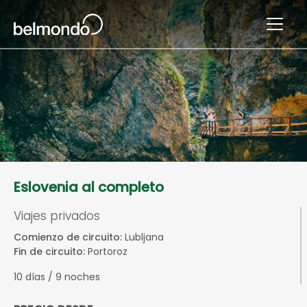
Eslovenia al completo
Viajes privados
Comienzo de circuito:
Lubljana
Fin de circuito:
Portoroz
10 días / 9 noches