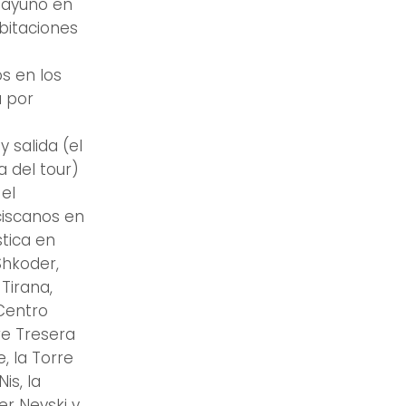
sayuno en
bitaciones
s en los
a por
 salida (el
a del tour)
 el
ciscanos en
stica en
Shkoder,
Tirana,
 Centro
re Tresera
, la Torre
is, la
er Nevski y