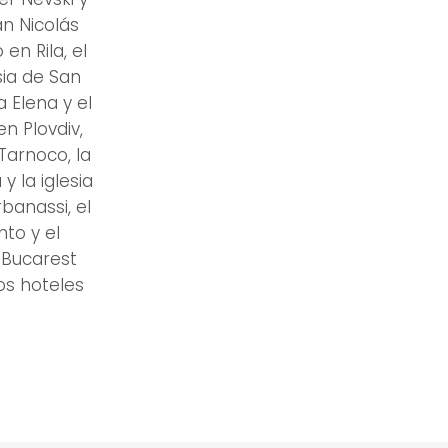
an Nicolás
en Rila, el
sia de San
 Elena y el
n Plovdiv,
Tarnoco, la
y la iglesia
rbanassi, el
to y el
 Bucarest
los hoteles