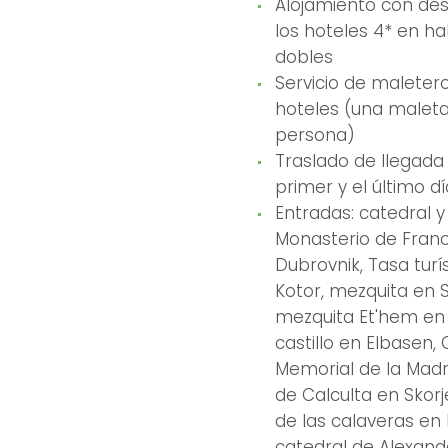
Alojamiento con de
los hoteles 4* en ha
dobles
Servicio de maletero
hoteles (una malet
persona)
Traslado de llegada y
primer y el último dí
Entradas: catedral y
Monasterio de Fran
Dubrovnik, Tasa turí
Kotor, mezquita en 
mezquita Et'hem en 
castillo en Elbasen,
Memorial de la Mad
de Calculta en Skorje
de las calaveras en N
catedral de Alexand