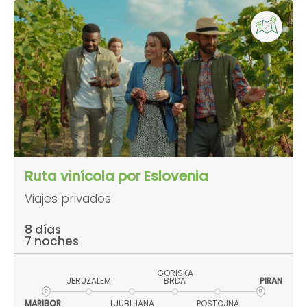
Ruta vinícola por Eslovenia
Viajes privados
8 días
7 noches
GORISKA
JERUZALEM
BRDA
PIRAN
MARIBOR
LJUBLJANA
POSTOJNA