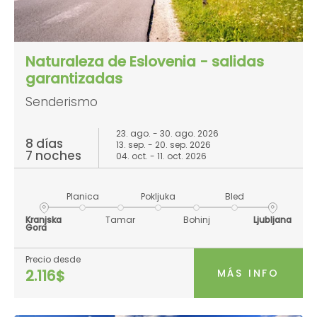
Naturaleza de Eslovenia - salidas
garantizadas
Senderismo
23. ago. - 30. ago. 2026
8 días
13. sep. - 20. sep. 2026
7 noches
04. oct. - 11. oct. 2026
Planica
Pokljuka
Bled
Kranjska
Tamar
Bohinj
Ljubljana
Gora
Precio desde
MÁS INFO
2.116$