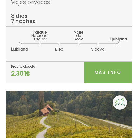
Viajes privados
8 días
7 noches
Parque
Valle
Nacional
de
Triglav
Soca
Ljubljana
Ljubljana
Bled
Vipava
Precio desde
MÁS INFO
2.301$