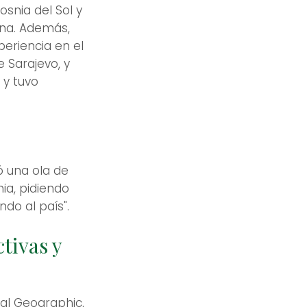
snia del Sol y
ina. Además,
eriencia en el
e Sarajevo, y
 y tuvo
ó una ola de
ia, pidiendo
do al país".
tivas y
nal Geographic,