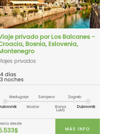
Viaje privado por Los Balcanes -
Croacia, Bosnia, Eslovenia,
Montenegro
Viajes privados
14 días
13 noches
Međugorje
Sarajevo
Zagreb
Dubrovnik
Mostar
Banja
Dubrovnik
Luka
Precio desde
MÁS INFO
5.533$