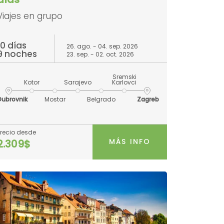
Viajes en grupo
10 días
26. ago. - 04. sep. 2026
9 noches
23. sep. - 02. oct. 2026
Sremski
Kotor
Sarajevo
Karlovci
Dubrovnik
Mostar
Belgrado
Zagreb
Precio desde
MÁS INFO
2.309$