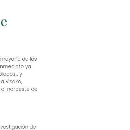
de
 mayoría de las
 inmediato ya
ogos... y
a Visoko,
 al noroeste de
a
nvestigación de