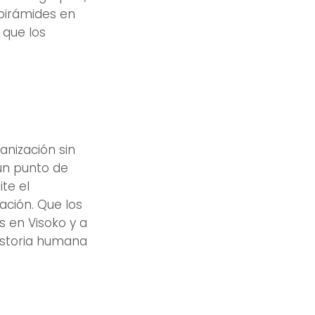
 pirámides en
 que los
anización sin
 un punto de
ite el
ación. Que los
s en Visoko y a
istoria humana