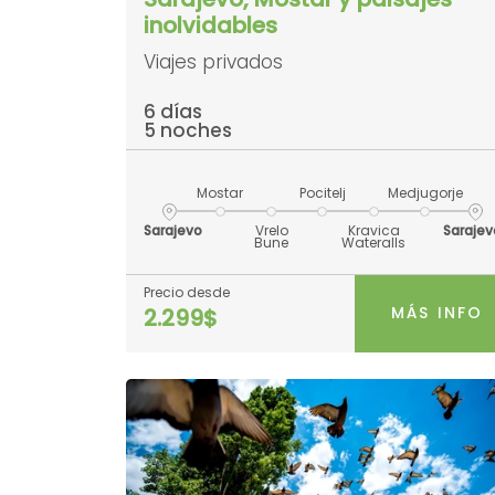
inolvidables
Viajes privados
6 días
5 noches
Mostar
Pocitelj
Medjugorje
Sarajevo
Vrelo
Kravica
Sarajev
Bune
Wateralls
Precio desde
MÁS INFO
2.299$