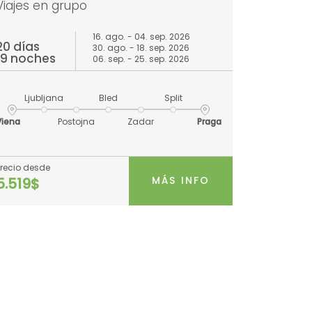
Viajes en grupo
16. ago. - 04. sep. 2026
20 días
30. ago. - 18. sep. 2026
19 noches
06. sep. - 25. sep. 2026
Ljubljana
Bled
Split
Viena
Postojna
Zadar
Praga
Precio desde
MÁS INFO
5.519$