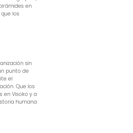
 pirámides en
 que los
anización sin
 un punto de
ite el
ación. Que los
s en Visoko y a
istoria humana