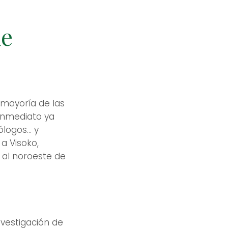
de
 mayoría de las
 inmediato ya
ogos... y
a Visoko,
 al noroeste de
a
nvestigación de