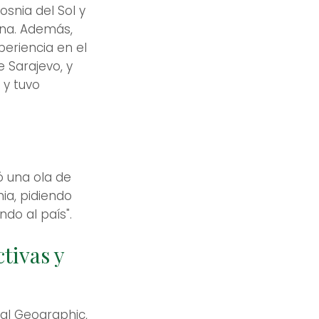
snia del Sol y
ina. Además,
eriencia en el
e Sarajevo, y
 y tuvo
ó una ola de
ia, pidiendo
do al país".
tivas y
nal Geographic,