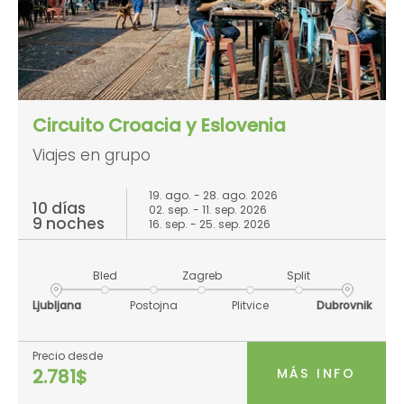
Circuito Croacia y Eslovenia
Viajes en grupo
19. ago. - 28. ago. 2026
10 días
02. sep. - 11. sep. 2026
9 noches
16. sep. - 25. sep. 2026
Bled
Zagreb
Split
Ljubljana
Postojna
Plitvice
Dubrovnik
Precio desde
MÁS INFO
2.781$