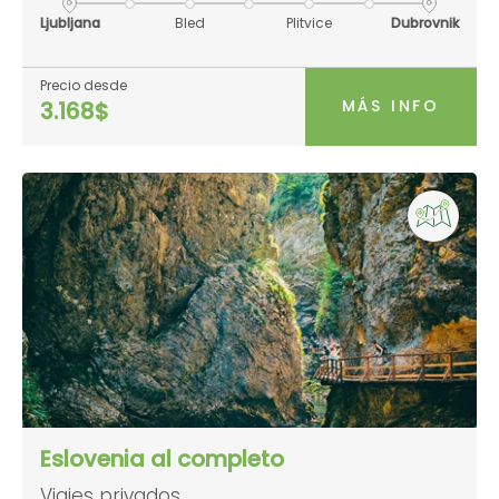
Ljubljana
Bled
Plitvice
Dubrovnik
Precio desde
MÁS INFO
3.168$
Eslovenia al completo
Viajes privados