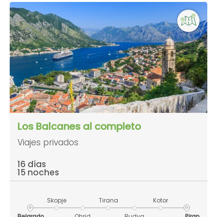
Los Balcanes al completo
Viajes privados
16 días
15 noches
Skopje
Tirana
Kotor
Belgrado
Ohrid
Budva
Piran