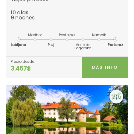
10 días
9 noches
Maribor
Postojna
Kamnik
Lubljana
Ptuj
Valle de
Portoroz
Logarska
Precio desde
MÁS INFO
3.457$